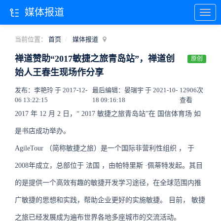
媒体报道
当前位置：
首页
媒体报道
禅道赞助“2017敏捷之旅青岛站”，禅道创
原创
始人王春生现场作分享
发布：李艳玲 于 2017-12-
最后编辑：晏瑞宇 于 2021-10-
12906次
06 13:22:15
18 09:16:18
查看
2017
年
12
月
2
日，“
2017
敏捷之旅青岛站”在
国信体育场
如
是书店成功举办。
AgileTour
（简称敏捷之旅）是一个国际非营利性组织
，
于
2008年成立，总部位于
法国
，由帕特里斯
·佩蒂特发起。其目
的是提供一个高效有趣的敏捷开发学习途径，在全球范围内推
广敏捷的思想和实践，帮助企业更好的实施敏捷。
目前，
敏捷
之旅已经发展成为遍布世界各地多座城市的交流活动。