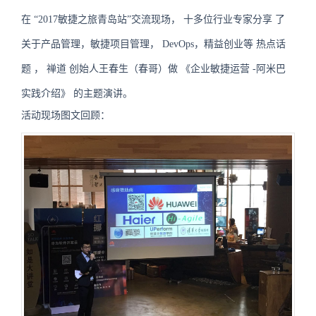
在
“2017敏捷之旅青岛站”交流现场，
十多位行业专家分享
了
关于产品管理，敏捷项目管理，
DevOps，精益创业等
热点话
题
，
禅道
创始人王春生（春哥）做
《企业敏捷运营
-阿米巴
实践介绍》
的主题演讲。
活动现场图文回顾：