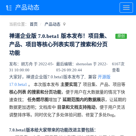
产品动态
当前位置：
首页
产品动态
禅道企业版 7.0.beta1 版本发布！项目集、
原创
产品、项目等核心列表实现了搜索和分页
功能
发布：胡方舟 于 2022-05-
最后编辑：sheruolan 于 2022-
6167次
31 10:00:00
05-26 09:20:44
查看
大家好，禅道企业版7.0.beta1版本发布了,
兼容
开源版
17.0.beta1
。
本次版本发布
主要实现
了
项目集、产品、项目等
核心列表
的搜索和分页功能
，便于用户在大数据量的情况下快
速查找；
任务燃尽图
增加了
延期范围内的数据展示
，让延期的
数据更加透明；文档库中
目录和文档支持拖动
，便于用户灵活
调整排序等。同时优化了多处体验问题、修复了多处Bug。
7.0.beta1版本给大家带来的功能改进主要包括：