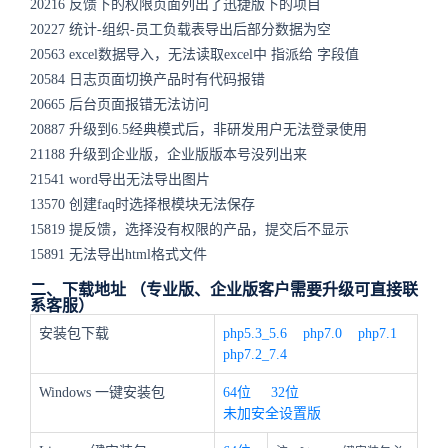
20216 反馈下的权限页面列出了迅捷版下的项目
20227 统计-组织-员工负载表导出后部分数据为空
20563 excel数据导入，无法读取excel中 指派给 字段值
20584 日志页面切换产品时有代码报错
20665 后台页面报错无法访问
20887 升级到6.5经典模式后，非研发用户无法登录使用
21188 升级到企业版，企业版版本号没列出来
21541 word导出无法导出图片
13570 创建faq时选择根模块无法保存
15819 提反馈，选择没有权限的产品，提交后不显示
15891 无法导出html格式文件
二、下载地址 （专业版、企业版客户需要升级可直接联
系客服）
安装包下载
php5.3_5.6
php7.0
php7.1
php7.2_7.4
Windows 一键安装包
64位
32位
未加安全设置版