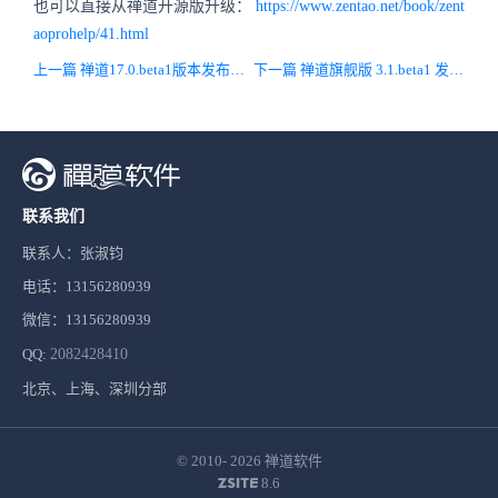
也可以直接从禅道开源版升级：
https://www.zentao.net/book/zent
aoprohelp/41.html
上一篇 禅道17.0.beta1版本发布！项目集、产品、项目等核心列表实现了搜索和分页功能
下一篇 禅道旗舰版 3.1.beta1 发布！新增自定义审批流功能，兼容开源版
联系我们
联系人：张淑钧
电话：13156280939
微信：13156280939
QQ:
2082428410
北京、上海、深圳分部
© 2010- 2026
禅道软件
8.6