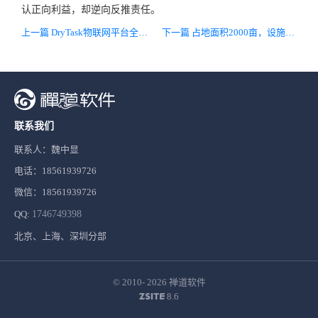
认正向利益，却逆向反推责任。
上一篇 DryTask物联网平台全线接入智能断路器
下一篇 占地面积2000亩，设施农业智能补光新典范——山西巨鑫伟业温室补光工程
联系我们
联系人：魏中显
电话：18561939726
微信：18561939726
QQ:
1746749398
北京、上海、深圳分部
© 2010- 2026
禅道软件
8.6
ZSITE