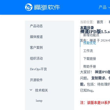
产品
当前位置：
首页
产品动态
本篇目录
禅道IPD版1.
新增功能点
媒体报道
发布：禅道 于 2024-08-
性能优化
客户案例
工作流
组织活动
下载链接
帮助手册
DevOps干货
大家好！
禅道IPD版
问题。
复制需求、
开源软件
能，
包括：待处理
技术相关
已知Bug。
lamp
注：该版本是18系