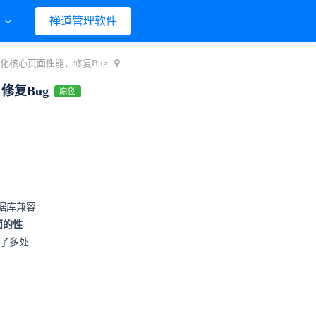
们
禅道管理软件
，优化核心页面性能，修复Bug
修复Bug
原创
据库兼容
面的性
复了多处