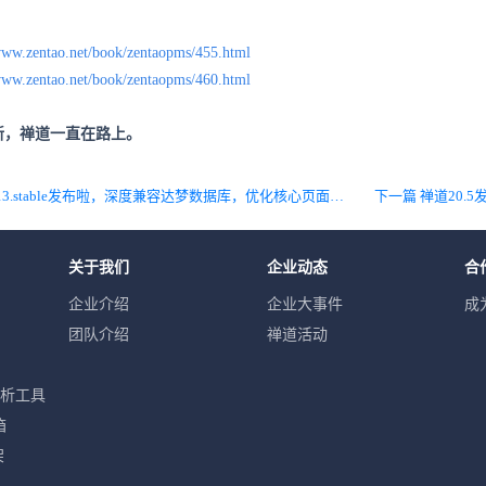
/www.zentao.net/book/zentaopms/455.html
/www.zentao.net/book/zentaopms/460.html
新，禅道一直在路上。
上一篇 禅道旗舰版4.13.stable发布啦，深度兼容达梦数据库，优化核心页面性能，修复Bug
关于我们
企业动态
合
企业介绍
企业大事件
成
团队介绍
禅道活动
分析工具
箱
架