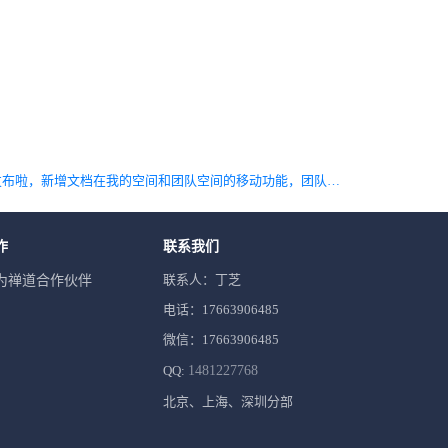
下一篇 禅道20.5发布啦，新增文档在我的空间和团队空间的移动功能，团队空间新增空间层级
作
联系我们
联系人：丁芝
为禅道合作伙伴
电话：17663906485
微信：17663906485
QQ:
1481227768
北京、上海、深圳分部