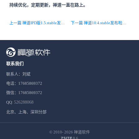
持续优化，定期更新，禅道一直在路上。
上一篇 禅道IPD版1.5.stable发布啦，深度兼容达梦数据库，优化核心页面性能，修复Bug
下一篇 禅道10.4.stable发布啦，BI新增多个内置度量项，客户端全面升级音视频会议功能和技术框架
联系我们
联系人：刘斌
电话：17685869372
微信：17685869372
QQ:
526288068
北京、上海、深圳分部
© 2010- 2026
禅道软件
8.6