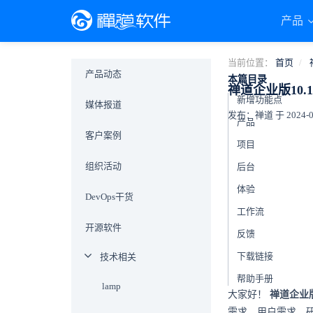
产品
当前位置：
首页
产品动态
本篇目录
禅道企业版10.
新增功能点
媒体报道
发布：禅道 于 2024-07-
产品
客户案例
项目
组织活动
后台
体验
DevOps干货
工作流
开源软件
反馈
下载链接
技术相关
帮助手册
lamp
大家好！
禅道企业版1
需求、用户需求、