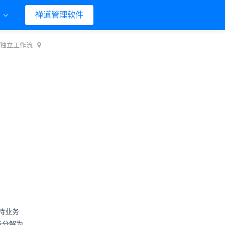
们
禅道管理软件
支持独立工作流
持业务
步分解为