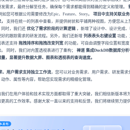
研发需求，最终分解至任务，确保每个需求都能得到精确的定义和管理。
例如您可根据公司需要修改为Epic、Feature、Story。
项目中支持关联业务
求，
支持在统一的列表中查看，并提供树状和平铺两种视图，方便您从上
。同时，我们还
优化了需求阶段的计算逻辑
，新增了设计中、设计完成、
更好的跟踪需求的研发流程。另外，我们还新增
列表表头右键设置
功能，
列表还支持
拖拽排序和拖拽改变列宽
的功能，可自由调整字段位置和宽度
验。
同时，我们对内置透视表进行了重构；
禅道
集成DuckDB数据库分
据量，显著提升数据大屏、图表和透视表的查询速度。
求、用户需求支持独立工作流
，您可以对业务需求、用户需求、研发需求
、动作、属性等内容，帮助您实现需求的精细化管理。
着我们在用户体验和技术实现方面都取得了重大突破，我们相信新版本将
和更高的工作效率。感谢大家一直以来的支持和反馈，我们将继续努力提