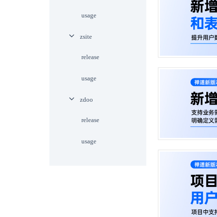
usage
zsite
release
usage
zdoo
release
usage