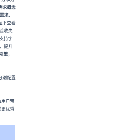
需求概念
需求、
至下查看
验收失
支持字
，提升
析引擎，
分别配置
为用户带
供更优秀