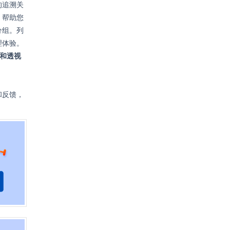
的追溯关
，帮助您
分组。列
理体验。
表和透视
和反馈，