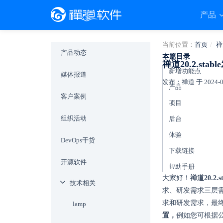
产品
当前位置：
首页
禅
产品动态
本篇目录
禅道20.2.s
新增功能点
媒体报道
发布：禅道 于 2024-07-
产品
客户案例
项目
组织活动
后台
体验
DevOps干货
下载链接
开源软件
帮助手册
大家好！
禅道20.2.
技术相关
求、研发需求三层
求和研发需求，最
lamp
置，
例如您可根据公司需