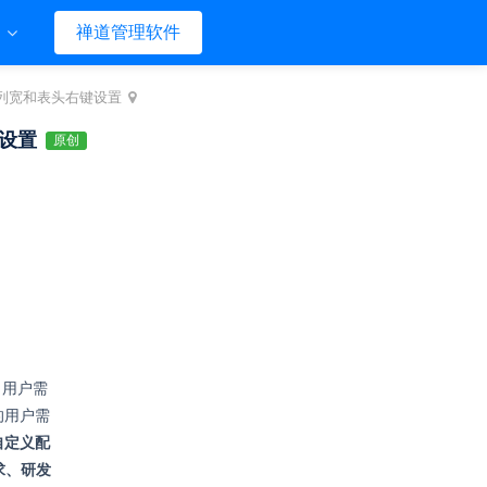
们
禅道管理软件
调整列宽和表头右键设置
键设置
原创
、用户需
的用户需
自定义配
求、研发