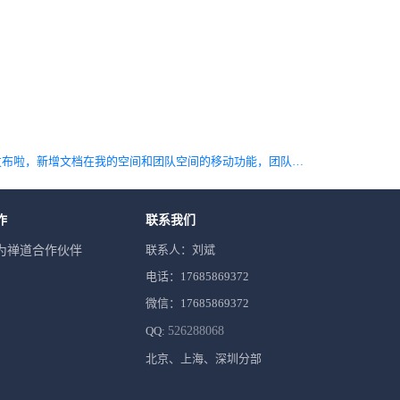
下一篇 禅道20.5发布啦，新增文档在我的空间和团队空间的移动功能，团队空间新增空间层级
作
联系我们
联系人：刘斌
为禅道合作伙伴
电话：17685869372
微信：17685869372
QQ:
526288068
北京、上海、深圳分部