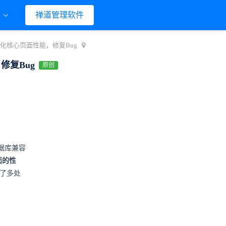
们
禅道管理软件
，优化核心页面性能，修复Bug
修复Bug
原创
据库兼容
面的性
复了多处