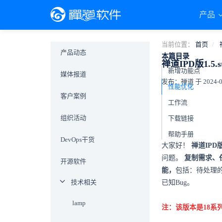
产品
当前位置：
首页
产品动态
本篇目录
禅道IPD版1.
新增功能点
媒体报道
发布：禅道 于 2024-08-
性能优化
客户案例
工作流
组织活动
下载链接
帮助手册
DevOps干货
大家好！
禅道IPD版
问题。
复制需求、
开源软件
能，
包括：待处理
技术相关
已知Bug。
lamp
注：该版本是18系