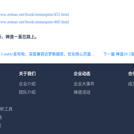
/www.zentao.net/book/zentaopms/455.html
/www.zentao.net/book/zentaopms/460.html
新，禅道一直在路上。
上一篇 禅道旗舰版4.13.stable发布啦，深度兼容达梦数据库，优化核心页面性能，修复Bug
关于我们
企业动态
合
企业介绍
企业大事件
成
团队介绍
禅道活动
分析工具
箱
架