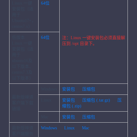
Linux 一键
64位
安装包（适
用于
Ubuntu17+，
centos7.x）
低版本
64位
注：Linux 一键安装包必须直接解
Linux 一键
压到 /opt 目录下。
安装包（适
用于
ubuntu16及
以下版本、
centos7.3及
以下版本）
Windows
安装包
压缩包
最新版禅道
Linux
安装包
压缩包 (.tar.gz)
压
客户端下载
缩包 (.zip)
链接
Mac
安装包
压缩包
最新版禅道
Windows
Linux
Mac
客户端服务