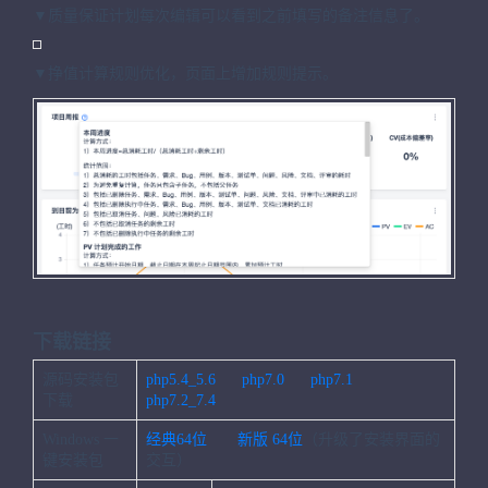
▼质量保证计划每次编辑可以看到之前填写的备注信息了。
▼挣值计算规则优化，页面上增加规则提示。
下载链接
源码安装包
php5.4_5.6
php7.0
php7.1
下载
php7.2_7.4
Windows 一
经典64位
新版
64位
（升级了安装界面的
键安装包
交互）