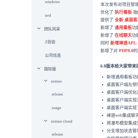
windows
本次发布对项目管
优化了
执行看板
功
ued
提供了
全新
桌面客
新增了
通用看板
功
团队风采
新增了
在线聊天
功
Z创会
同时
新增禅道API
新增了对
PHP8.0
的
公司信息
6.0版本给大家带
国际版
新增通用看板功
zentao
桌面客户端左侧
桌面客户端优化
release
桌面客户端实现
usage
桌面客户端实现
禅道web集成
zentao cloud
将瀑布模型集成
分支增加状态管
release