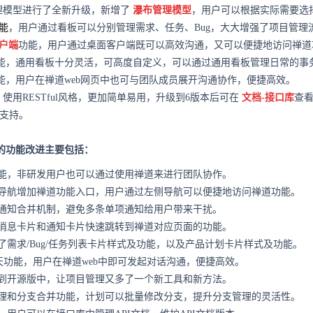
理模型进行了全新升级，新增了
瀑布管理模型
，用户可以根据实际需要选
能
，用户通过看板可以分别管理需求、任务、Bug，大大增强了项目管理
户端
功能，用户通过桌面客户端既可以高效沟通，又可以便捷地访问禅道
能，通用看板十分灵活，可高度自定义，可以通过通用看板管理日常的事
能，用户在禅道web网页中也可与团队成员展开沟通协作，便捷高效。
，使用RESTful风格，更加简单易用，升级到6版本后可在
文档-接口库
查
支持。
来的功能改进主要包括：
能，非研发用户也可以通过使用禅道来进行团队协作。
导航增加禅道功能入口，用户通过左侧导航可以便捷地访问禅道功能。
通知合并机制，避免多条单项通知给用户带来干扰。
消息卡片和通知卡片快速跳转到禅道对应页面的功能。
了需求/Bug/任务列表卡片样式及功能，以及产品计划卡片样式及功能。
聊天功能，用户在禅道web中即可发起对话沟通，便捷高效。
到开源版中，让项目管理又多了一个新工具和新方法。
理和分支合并功能，计划可以批量修改分支，提升分支管理的灵活性。