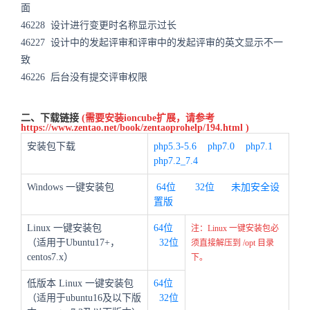
面
46228
设计进行变更时名称显示过长
46227
设计中的发起评审和评审中的发起评审的英文显示不一
致
46226
后台没有提交评审权限
二、下载链接
(需要安装ioncube扩展，请参考
https://www.zentao.net/book/zentaoprohelp/194.html
)
安装包下载
php5.3-5.6
php7.0
php7.1
php7.2_7.4
Windows 一键安装包
64位
32位
未加安全设
置版
Linux 一键安装包
64位
注：Linux 一键安装包必
（适用于Ubuntu17+，
32位
须直接解压到 /opt 目录
centos7.x）
下。
低版本 Linux 一键安装包
64位
（适用于ubuntu16及以下版
32位