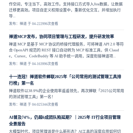
作空间，专注当下，高效工作。支持接口方式导入Jira数据，让数据
迁移更高效。项目自定义权限设置中，重新优化交互，并增加执行
导...
发布：禅道 于 04-22
2996次查看
禅道MCP发布，协同项目管理与工程研发，提升研发效率
禅道 MCP 是基于 MCP 协议的桥接代理服务，可将禅道 API 2.0 等符
合 OpenAPI 规范的 REST 接口自动转为 MCP 标准工具，供 Claud
e、Cursor、CodeBuddy 等 AI 助手统一调用，深度衔接禅道项...
发布：禅道 于 04-16
3996次查看
十一连冠！禅道软件蝉联2025年「公司常用的测试管理工具排
行榜」第一名
禅道软件以38.9%的企业使用率遥遥领先，再次蝉联「2025公司常用
的测试管理工具」第一名！
发布：禅道 于 04-02
5344次查看
AI普及74%，仍超6成团队陷延期？｜2025年 IT行业项目管理
全景报告
大模型时代，项目管理该是什么新形态？AI工具的深度应用如何切