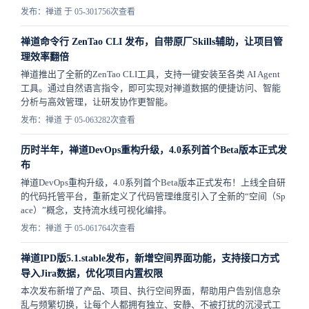
发布：禅道 于 05-30
1756次查看
禅道命令行 ZenTao CLI 发布，自带原厂Skills辅助，让项目管
理效率翻倍
禅道推出了全新的ZenTao CLI工具，支持一键安装至各类 AI Agent
工具。通过自然语言指令，即可实现对禅道数据的便捷访问、智能
分析与高效管理，让研发协作更智能。
发布：禅道 于 05-06
3282次查看
历时半年，禅道DevOps重构升级，4.0系列首个Beta版本正式发
布
禅道DevOps重构升级，4.0系列首个Beta版本正式发布！上线全自研
的代码托管平台，重新定义了代码管理维度引入了全新的“空间（Sp
ace）”概念，支持流水线可视化编排。
发布：禅道 于 05-06
1764次查看
禅道IPD版5.1.stable发布，新增空间界面功能，支持接口方式
导入Jira数据，优化项目内置权限
本次发布新增了产品、项目、执行空间界面，帮助用户告别信息杂
乱与频繁切换，让每个人都拥有独立、安静、不被打扰的沉浸式工