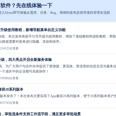
道软件？先在线体验一下
入Demo即可体验从需求、任务、Bug、用例到发布反馈等项目管理全流程
全新升级使用教程，新增导航菜单自定义功能
7发布啦，本次发布将新手引导升级为使用教程，增加了基础教程和进阶教程，帮
以根据需要对菜单进行隐藏、添加和排序。
23
4125次查看
升级，四大亮点开启全新服务体验
线，为广大用户与合作伙伴提供了更便捷、更高效、更优质的信息交流与服务
一个成长中的企业都可高效协作！
19
5884次查看
！兼容20系列版本
.0 版本发布了！本次发布主要实现了App兼容20系列版本，便于20系列版本用户
05
5745次查看
发布啦，审批流条件支持工作流字段，满足更多审批场景