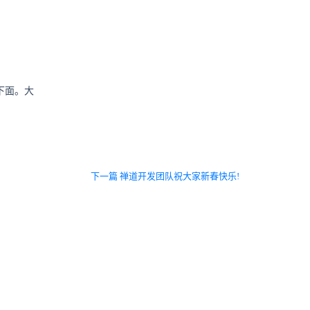
下面。大
下一篇 禅道开发团队祝大家新春快乐!