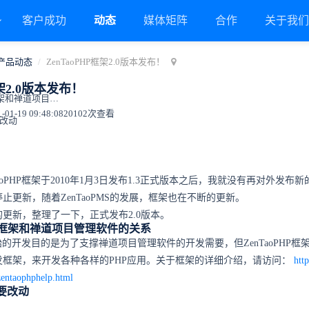
客户成功
动态
媒体矩阵
合作
关于我
产品动态
ZenTaoPHP框架2.0版本发布！
框架2.0版本发布！
一、ZenTaoPHP框架和禅道项目管理软件的关系
1-19 09:48:08
20102次查看
要改动
aoPHP框架于2010年1月3日发布1.3正式版本之后，我就没有再对外发布
止更新，随着ZenTaoPMS的发展，框架也在不断的更新。
更新，整理了一下，正式发布2.0版本。
PHP框架和禅道项目管理软件的关系
架开始的开发目的是为了支撑禅道项目管理软件的开发需要，但ZenTaoPHP框
发框架，来开发各种各样的PHP应用。关于框架的详细介绍，请访问：
htt
zentaophphelp.html
主要改动