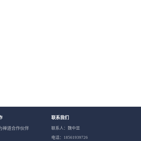
作
联系我们
联系人：魏中显
为禅道合作伙伴
电话：18561939726