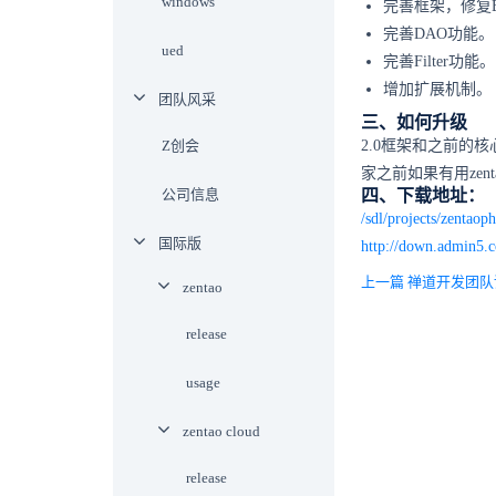
windows
完善框架，修复B
完善DAO功能。
ued
完善Filter功能。
增加扩展机制。
团队风采
三、如何升级
Z创会
2.0框架和之前的
家之前如果有用zen
公司信息
四、下载地址：
/sdl/projects/zenta
国际版
http://down.admin5.
上一篇 禅道开发团队
zentao
release
usage
zentao cloud
release