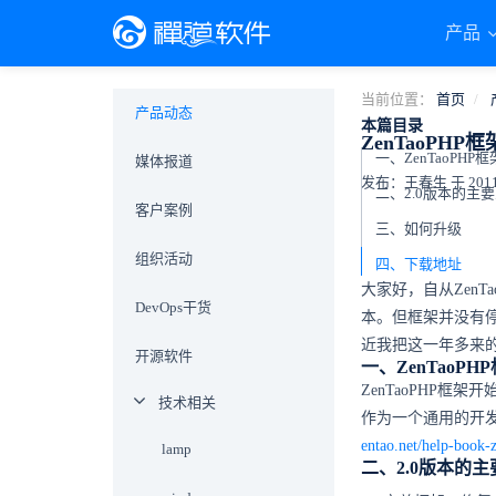
产品
当前位置：
首页
产品动态
本篇目录
ZenTaoPHP
媒体报道
发布：王春生 于 2011-0
二、2.0版本的主
客户案例
三、如何升级
组织活动
四、下载地址
大家好，自从ZenT
DevOps干货
本。但框架并没有停
近我把这一年多来的
开源软件
一、ZenTao
ZenTaoPHP框
技术相关
作为一个通用的开
entao.net/help-book-
lamp
二、2.0版本的