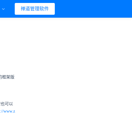
们
禅道管理软件
新的框架版
架也可以
p://www.z