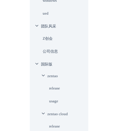
windows
ued
团队风采
Z创会
公司信息
国际版
zentao
release
usage
zentao cloud
release