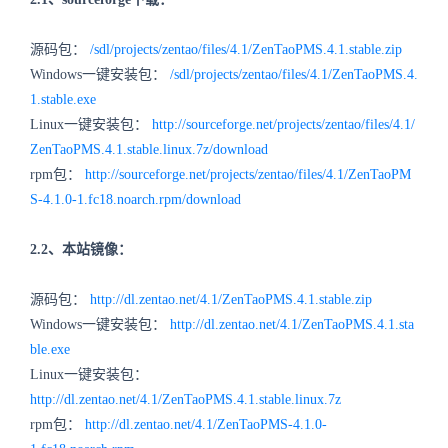
源码包：
/sdl/projects/zentao/files/4.1/ZenTaoPMS.4.1.stable.zip
Windows一键安装包：
/sdl/projects/zentao/files/4.1/ZenTaoPMS.4.
1.stable.exe
Linux一键安装包：
http://sourceforge.net/projects/zentao/files/4.1/
ZenTaoPMS.4.1.stable.linux.7z/download
rpm包：
http://sourceforge.net/projects/zentao/files/4.1/ZenTaoPM
S-4.1.0-1.fc18.noarch.rpm/download
2.2、本站镜像：
源码包：
http://dl.zentao.net/4.1/ZenTaoPMS.4.1.stable.zip
Windows一键安装包：
http://dl.zentao.net/4.1/ZenTaoPMS.4.1.sta
ble.exe
Linux一键安装包：
http://dl.zentao.net/4.1/ZenTaoPMS.4.1.stable.linux.7z
rpm包：
http://dl.zentao.net/4.1/ZenTaoPMS-4.1.0-