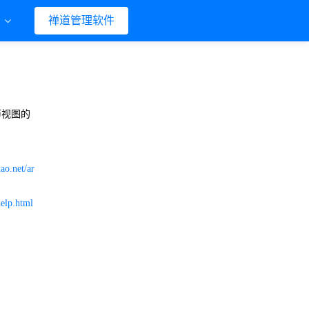
们
禅道管理软件
历视图的
ao.net/ar
help.html