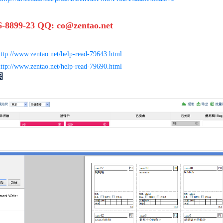
99-23 QQ: co@zentao.net
ttp://www.zentao.net/help-read-79643.html
ttp://www.zentao.net/help-read-79690.html
图