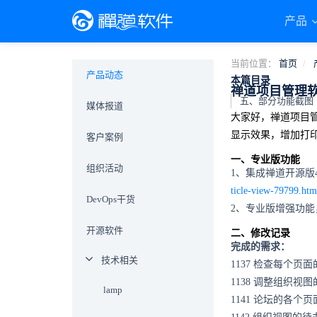
产品
当前位置：
首页
产品动态
本篇目录
禅道项目管理软
五、部分功能截图
媒体报道
发布：王怡栋 于 2013-0
大家好，禅道项目管
显示效果，增加打
客户案例
一、专业版功能
组织活动
1、集成禅道开源版
ticle-view-79799.htm
DevOps干货
2、专业版增强功
开源软件
二、修改记录
完成的需求：
技术相关
1137 检查每个页
1138 调整组织视
lamp
1141 论坛的各个页面