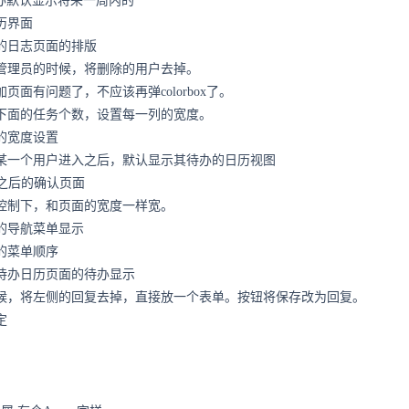
的待办默认显示将来一周内的
日历界面
图的日志页面的排版
设置管理员的时候，将删除的用户去掉。
加页面有问题了，不应该再弹colorbox了。
需求下面的任务个数，设置每一列的宽度。
图的宽度设置
点击某一个用户进入之后，默认显示其待办的日历视图
l导入之后的确认页面
宽度控制下，和页面的宽度一样宽。
图的导航菜单显示
图的菜单顺序
视图待办日历页面的待办显示
的时候，将左侧的回复去掉，直接放一个表单。按钮将保存改为回复。
定