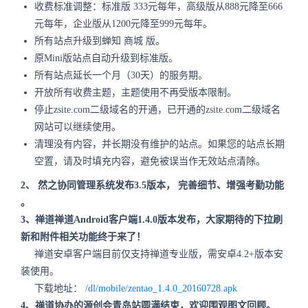
收费标准调整：标准版 333元每年，高级版从888元降至666
元每年，企业版从1200元降至999元每年。
所有站点升级到蝉知
商城
版。
原Mini版站点自动升级到标准版。
所有站点延长一个月（30天）的服务期。
开放所有收费主题，主题使用不再受版本限制。
停止zsite.com二级域名的开通，已开通的zsite.com二级域名
网站可以继续使用。
清理没有内容，并长期没有维护的站点。如果您的站点长期
空置，请及时填充内容，避免被误当作无效站点清除。
2、
然之协同管理系统发布3.5版本，
完善细节、增强考勤功能
。
3、禅道禅道Android客户端1.4.0版本发布，大家期待的下拉刷
新和附件相关功能终于来了！
禅道安卓客户端目前仅支持禅道专业版，需安卓4.2+版本安
装使用。
下载地址：
/dl/mobile/zentao_1.4.0_20160728.apk
4、禅道协办的源创会青岛站圆满结束，欢迎围观图文回顾。