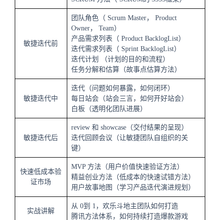
团队角色（
Scrum Master
，
Product
Owner
，
Team
）
产品需求列表（
Product BacklogList
）
敏捷迭代前
迭代需求列表（
Sprint BacklogList
）
迭代计划 （计划的目的和流程）
任务分解和估算（故事点估算方法）
迭代（问题如何暴露，如何闭环）
敏捷迭代中
每日站会（站会三言，如何开好站会）
白板（透明化团队进展）
review
和
showcase
（交付结果的呈现）
敏捷迭代后
迭代回顾会议（让敏捷团队自组织的关
键）
MVP
方法（用户价值快速验证方法）
快速低成本验
精益创业方法（低成本的快速试错方法）
证市场
用户故事地图（学习产品迭代演进规划）
从
0
到
1
，欢乐斗地主团队如何打造
实战讲解
腾讯方法体系，如何持续打造爆款游戏