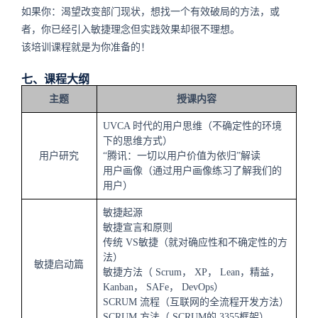
如果你：渴望改变部门现状，想找一个有效破局的方法，或
者，你已经引入敏捷理念但实践效果却很不理想。
该培训课程就是为你准备的！
七、课程大纲
主题
授课内容
UVCA
时代的用户思维（不确定性的环境
下的思维方式）
用户研究
“腾讯：一切以用户价值为依归”解读
用户画像（通过用户画像练习了解我们的
用户）
敏捷起源
敏捷宣言和原则
传统
VS
敏捷（就对确应性和不确定性的方
法）
敏捷启动篇
敏捷方法（
Scrum
，
XP
，
Lean
，精益，
Kanban
，
SAFe
，
DevOps
）
SCRUM
流程（互联网的全流程开发方法）
SCRUM
方法（
SCRUM
的
3355
框架）