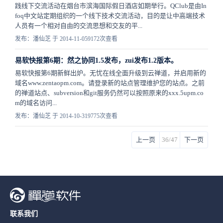
践线下交流活动在烟台市滨海国际假日酒店如期举行。QClub是由In
foq中文站定期组织的一个线下技术交流活动，目的是让中高端技术
人员有一个相对自由的交流思想和交友的平...
发布：潘仙芝 于 2014-11-05
9172次查看
易软快报第6期：然之协同1.5发布，zui发布1.2版本。
易软快报第6期新鲜出炉。无忧在线全面升级到云禅道，并启用新的
域名www.zentaopm.com。请登录新的站点管理维护您的站点。之前
的禅道站点、subversion和git服务仍然可以按照原来的xxx.5upm.co
m的域名访问...
发布：潘仙芝 于 2014-10-31
9775次查看
上一页
36/47
下一页
联系我们