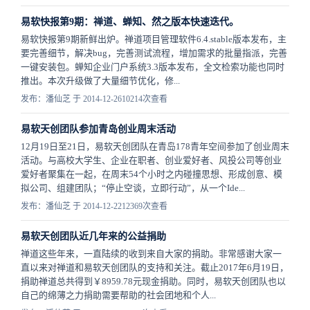
易软快报第9期：禅道、蝉知、然之版本快速迭代。
易软快报第9期新鲜出炉。禅道项目管理软件6.4.stable版本发布，主
要完善细节，解决bug，完善测试流程，增加需求的批量指派，完善
一键安装包。蝉知企业门户系统3.3版本发布，全文检索功能也同时
推出。本次升级做了大量细节优化，修...
发布：潘仙芝 于 2014-12-26
10214次查看
易软天创团队参加青岛创业周末活动
12月19日至21日，易软天创团队在青岛178青年空间参加了创业周末
活动。与高校大学生、企业在职者、创业爱好者、风投公司等创业
爱好者聚集在一起，在周末54个小时之内碰撞思想、形成创意、模
拟公司、组建团队；“停止空谈，立即行动”，从一个Ide...
发布：潘仙芝 于 2014-12-22
12369次查看
易软天创团队近几年来的公益捐助
禅道这些年来，一直陆续的收到来自大家的捐助。非常感谢大家一
直以来对禅道和易软天创团队的支持和关注。截止2017年6月19日，
捐助禅道总共得到￥8959.78元现金捐助。同时，易软天创团队也以
自己的绵薄之力捐助需要帮助的社会团地和个人...