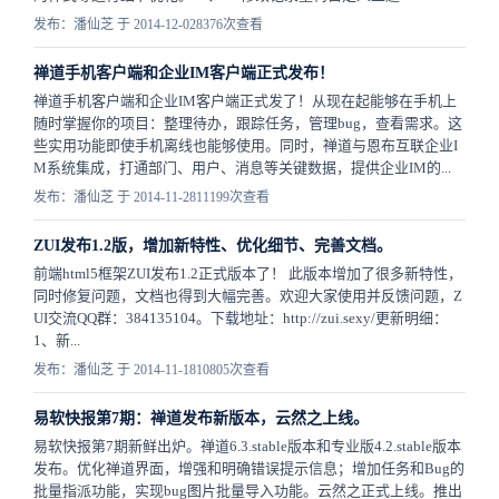
发布：潘仙芝 于 2014-12-02
8376次查看
禅道手机客户端和企业IM客户端正式发布！
禅道手机客户端和企业IM客户端正式发了！从现在起能够在手机上
随时掌握你的项目：整理待办，跟踪任务，管理bug，查看需求。这
些实用功能即使手机离线也能够使用。同时，禅道与恩布互联企业I
M系统集成，打通部门、用户、消息等关键数据，提供企业IM的...
发布：潘仙芝 于 2014-11-28
11199次查看
ZUI发布1.2版，增加新特性、优化细节、完善文档。
前端html5框架ZUI发布1.2正式版本了！ 此版本增加了很多新特性，
同时修复问题，文档也得到大幅完善。欢迎大家使用并反馈问题，Z
UI交流QQ群：384135104。下载地址：http://zui.sexy/更新明细：
1、新...
发布：潘仙芝 于 2014-11-18
10805次查看
易软快报第7期：禅道发布新版本，云然之上线。
易软快报第7期新鲜出炉。禅道6.3.stable版本和专业版4.2.stable版本
发布。优化禅道界面，增强和明确错误提示信息；增加任务和Bug的
批量指派功能，实现bug图片批量导入功能。云然之正式上线。推出