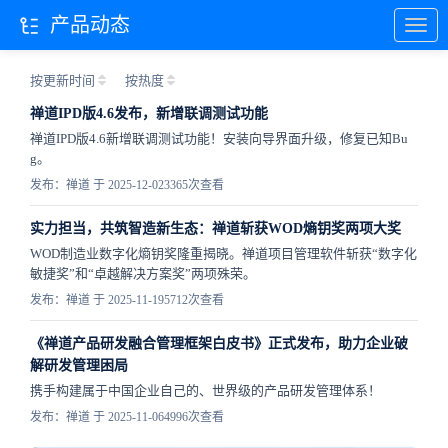
产品动态
按更新时间
按热度
禅道IPD版4.6发布，新增联调测试功能
禅道IPD版4.6新增联调测试功能！安装向导界面升级，修复已知Bu
g。
发布：禅道 于 2025-12-02
3365次查看
实力担当，共筑智造新生态：禅道斩获WOD熵钥奖两项大奖
WOD制造业数字化熵钥奖隆重揭晓。禅道项目管理软件斩获“数字化
敏捷奖”和“卓越解决方案奖”两项殊荣。
发布：禅道 于 2025-11-19
5712次查看
《禅道产品研发融合管理框架白皮书》正式发布，助力企业破
解研发管理困局
携手构建属于中国企业自己的、世界级的产品研发管理体系！
发布：禅道 于 2025-11-06
4996次查看