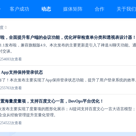
客户成功
动态
媒体矩阵
合作
关于我
度
.1发布啦，全面提升客户端的会议功能，优化评审检查单分类和透视表设计器
1.1.1发布啦，兼容旗舰版4.9。本次发布的主要更新是引入了禅道AI聊天功能。
时交谈。
25
4693次查看
布！App支持保持登录状态
版本发布了！本次发布主要实现了App保持登录状态功能，提升了用户登录系统的效率
25
5763次查看
，内置海量度量项，支持百度文心一言，DevOps平台优化！
本次发布主要实现了度量项的图形化展示；AI提词支持百度文心一言大语言模型；
企业从经验管理提升至量化管理。
25
4522次查看