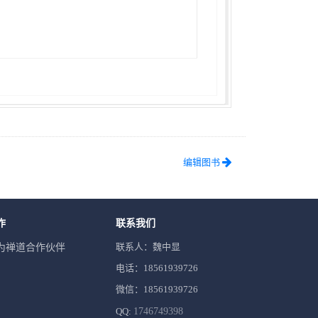
编辑图书
作
联系我们
联系人：魏中显
为禅道合作伙伴
电话：18561939726
微信：18561939726
QQ:
1746749398