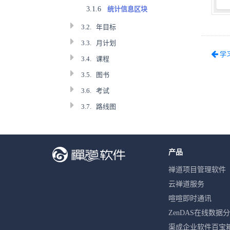
3.1.6
统计信息区块
3.2.
年目标
3.3.
月计划
学
3.4.
课程
3.5.
图书
3.6.
考试
3.7.
路线图
产品
禅道项目管理软件
云禅道服务
喧喧即时通讯
ZenDAS在线数据
渠成企业软件百宝