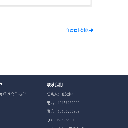
年度目标浏览
作
联系我们
联系人：张淑钧
为禅道合作伙伴
电话：13156280939
微信：13156280939
QQ:
2082428410