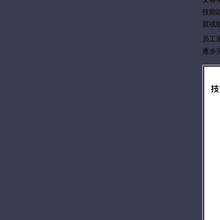
技能
展或
员工
逐步