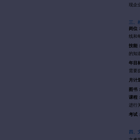
现企
三、
岗位
线和
技能
的知
年目
需要
月计
图书
课程
进行
考试
四、
文睿