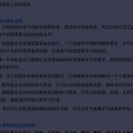
业和员工共同成长。
相关概念说明
：
不同的岗位有不同的等级和职责，通过岗位职级体系，可以为每位员工
每个职级需要达到的技能水平。
：
技能是企业发展需要具备的能力，
一个技能有不同的等级和要求，它可
道自己当前应该具备的技能，以及提升技能需要学习的知识
。
标
：
年目标是员工围绕企业发展战略和自身技能水平的要求，所制定的能
提升的方向。
划
：月计划是年目标的具体实现路径，它能够将年目标拆解为一个个具体
：
图书是企业内部的学习资源，它可以与目标技能相关联，最终成为可执
：课程是企业内经过结构化梳理的学习资源，它可以由视频、音频、文档
关联
，最终成为可执行的学习任务。
：
考试可以关联具体的课程或岗位等级，它
可以作为衡量学习成果的手段
文睿学院的运转逻辑
学院主要分为岗位、技能、年目标、月计划、课程、图书、考试等七大板