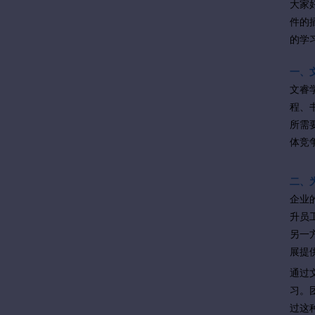
大家
件的
的学
一、
文睿
程、
所需
体竞
二、
企业
升员
另一
展提
通过
习。
过这