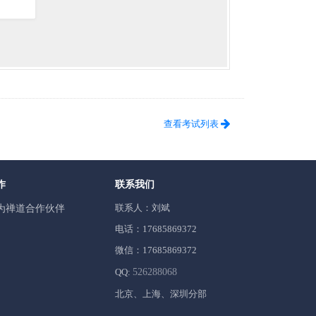
查看考试列表
作
联系我们
联系人：刘斌
为禅道合作伙伴
电话：17685869372
微信：17685869372
QQ:
526288068
北京、上海、深圳分部