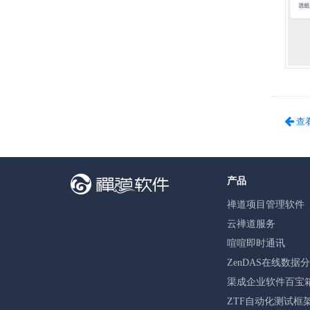
查
产品
禅道项目管理软件
云禅道服务
喧喧即时通讯
ZenDAS在线数据
渠成企业软件百宝
ZTF自动化测试框